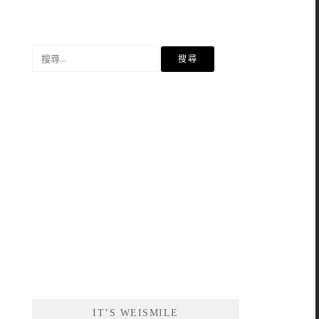
搜
尋
關
鍵
字:
IT’S WEISMILE