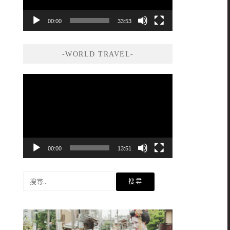
00:00
33:53
-WORLD TRAVEL-
視
訊
播
放
器
00:00
13:51
搜
尋
關
鍵
字: