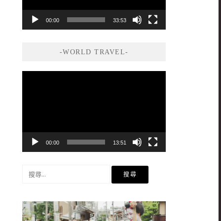
00:00
33:53
-WORLD TRAVEL-
視
訊
播
放
器
00:00
13:51
搜
尋
關
鍵
字: