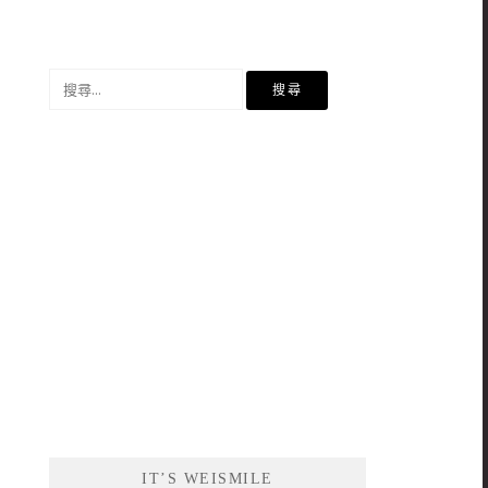
搜
尋
關
鍵
字:
IT’S WEISMILE