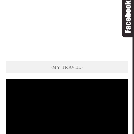
-MY TRAVEL-
視
訊
播
放
器