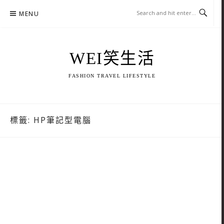
Skip
MENU
to
content
WEI笑生活
FASHION TRAVEL LIFESTYLE
標籤:
HP筆記型電腦