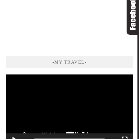
-MY TRAVEL-
視
訊
播
放
器