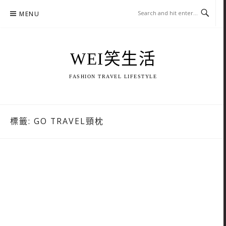
Skip
MENU
to
content
WEI笑生活
FASHION TRAVEL LIFESTYLE
標籤:
GO TRAVEL頸枕