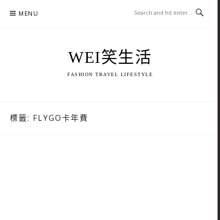
Skip
MENU
to
content
WEI笑生活
FASHION TRAVEL LIFESTYLE
標籤:
FLYGO卡年費