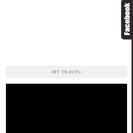
-MY TRAVEL-
視
訊
播
放
器