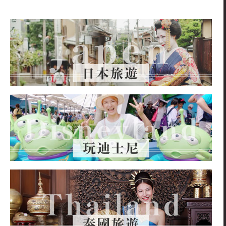
關
鍵
字: