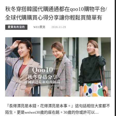
秋冬穿搭韓國代購通通都在qoo10購物平台/
全球代購購買心得分享讓你輕鬆買簡單有
愛買有的沒的
WEI笑兒
2018-11-29
『長得漂亮是本錢，花得漂亮是本事。』這句話相信大家都不
陌生，更是weiwei30歲的座右銘。30歲的你或許可以…