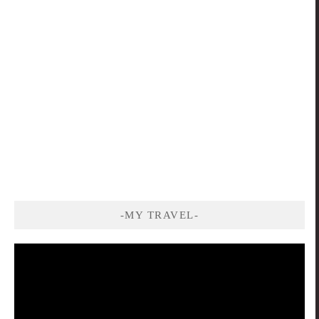
-MY TRAVEL-
視
訊
播
放
器