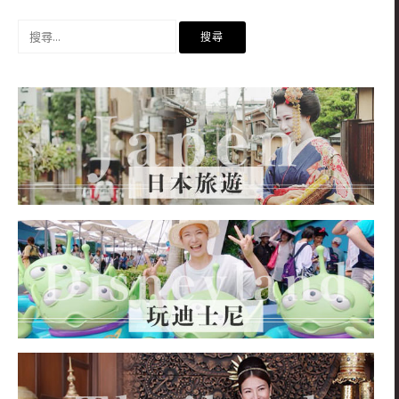
搜
尋
關
鍵
字: