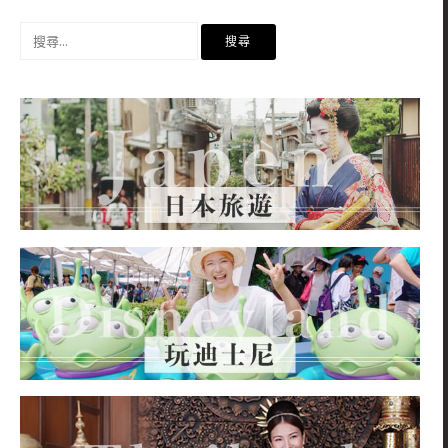
搜
尋
關
鍵
字: