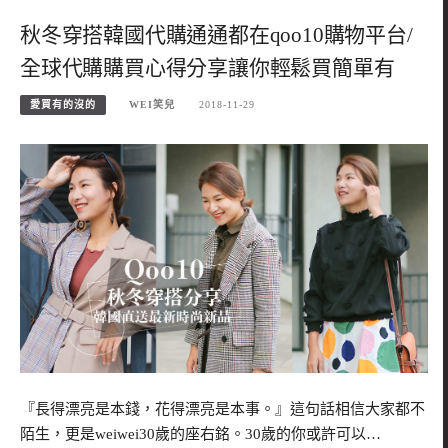
秋冬穿搭韓國代購通通都在qoo10購物平台/
全球代購購買心得分享讓你輕鬆買簡單有
愛買有的沒的
WEI笑兒
2018-11-29
『長得漂亮是本錢，花得漂亮是本事。』這句話相信大家都不
陌生，更是weiwei30歲的座右銘。30歲的你或許可以…