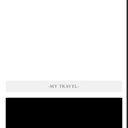
-MY TRAVEL-
視
訊
播
放
器