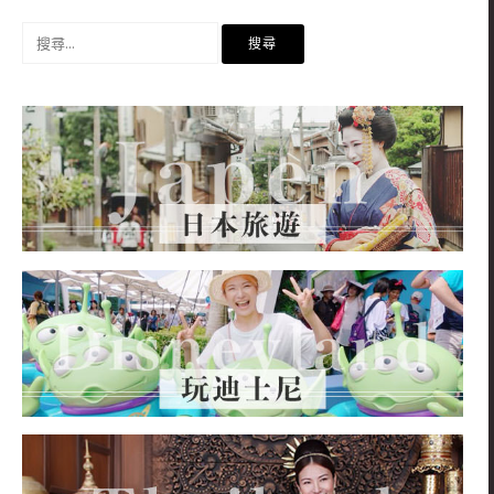
搜
尋
關
鍵
字: