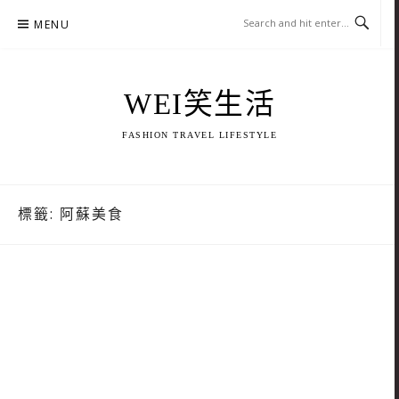
Skip
MENU
to
content
WEI笑生活
FASHION TRAVEL LIFESTYLE
標籤:
阿蘇美食