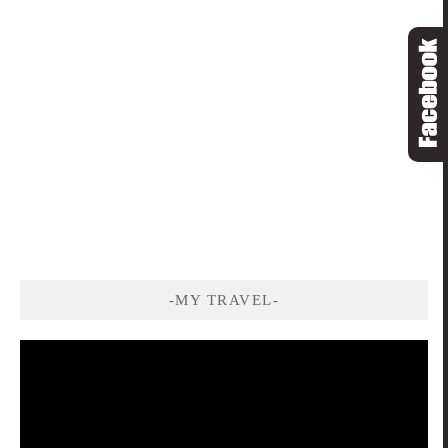
-MY TRAVEL-
視
訊
播
放
器