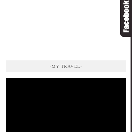
-MY TRAVEL-
視
訊
播
放
器