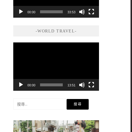
00:00
33:53
-WORLD TRAVEL-
視
訊
播
放
器
00:00
13:51
搜
尋
關
鍵
字: