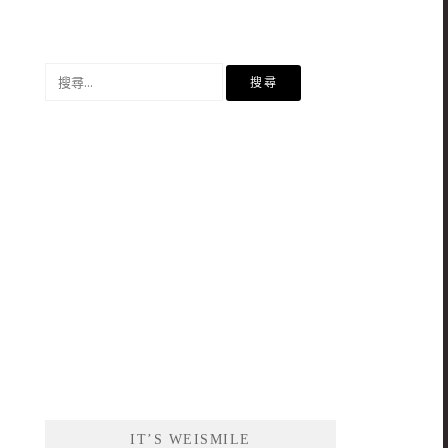
搜
尋
關
鍵
字:
IT’S WEISMILE