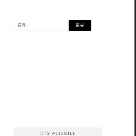
搜
尋
關
鍵
字:
IT’S WEISMILE