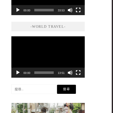
00:00
33:53
-WORLD TRAVEL-
視
訊
播
放
器
00:00
13:51
搜
尋
關
鍵
字: