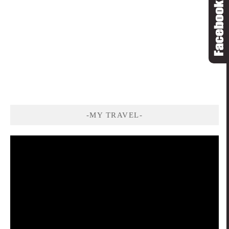
-MY TRAVEL-
視
訊
播
放
器