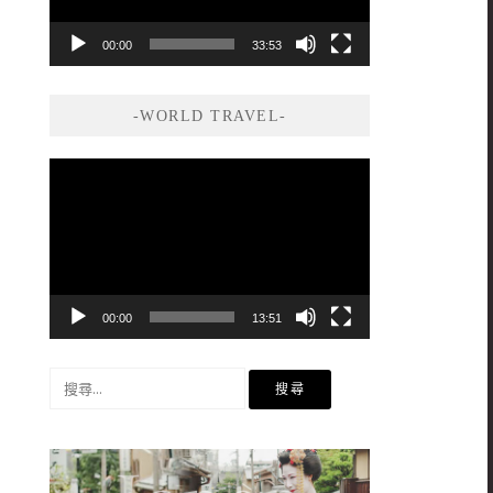
00:00
33:53
-WORLD TRAVEL-
視
訊
播
放
器
00:00
13:51
搜
尋
關
鍵
字: