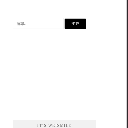
搜
尋
關
鍵
字:
IT’S WEISMILE