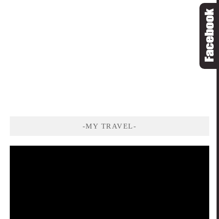
-MY TRAVEL-
視
訊
播
放
器