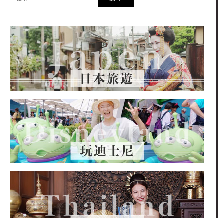
尋
關
鍵
字: