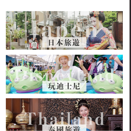
關
鍵
字: