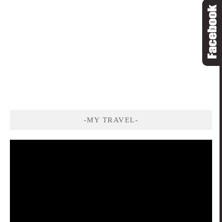
-MY TRAVEL-
視
訊
播
放
器