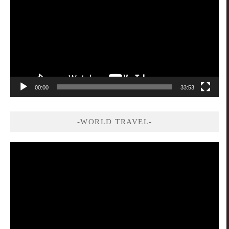
播
放
器
00:00
33:53
-WORLD TRAVEL-
視
訊
播
放
器