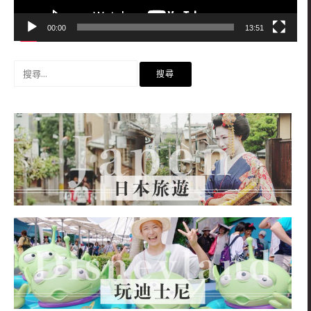
00:00
13:51
搜
尋
關
鍵
字: