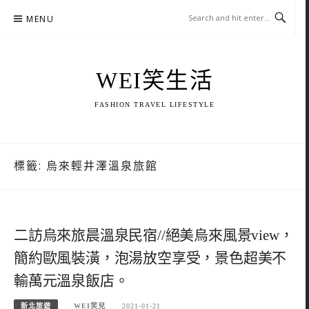
Skip
MENU
to
content
WEI笑生活
FASHION TRAVEL LIFESTYLE
標籤:
烏來輕井澤溫泉旅館
二訪烏來旅晨溫泉民宿//絕美烏來風景view，
簡約歐風裝潢，泡湯放空享受，景色超美不
輸萬元溫泉飯店。
新北旅遊
WEI笑兒
2021-01-21