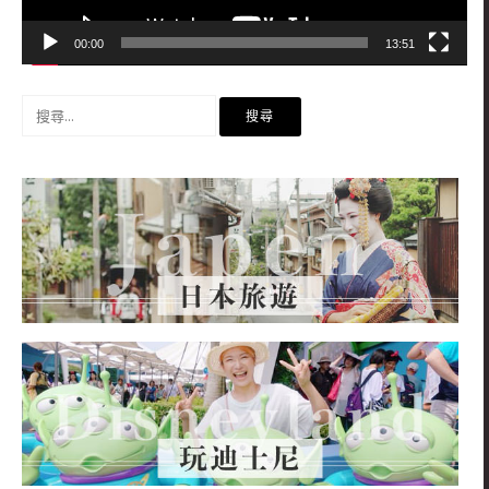
00:00
13:51
搜
尋
關
鍵
字: