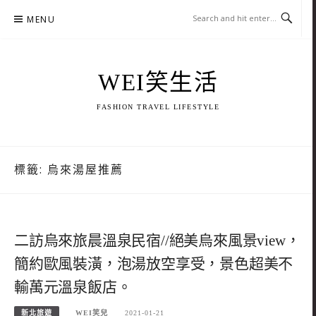
Skip
MENU
to
content
WEI笑生活
FASHION TRAVEL LIFESTYLE
標籤:
烏來湯屋推薦
二訪烏來旅晨溫泉民宿//絕美烏來風景view，
簡約歐風裝潢，泡湯放空享受，景色超美不
輸萬元溫泉飯店。
新北旅遊
WEI笑兒
2021-01-21