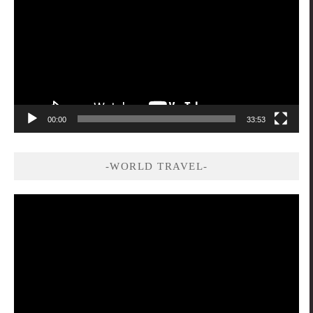
播
放
器
00:00
33:53
-WORLD TRAVEL-
視
訊
播
放
器