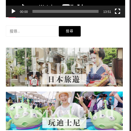
00:00
13:51
搜
尋
關
鍵
字: