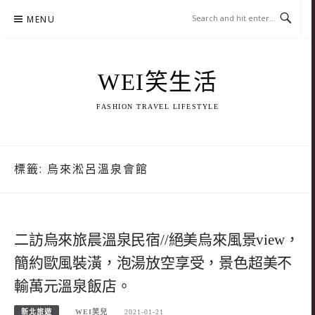
Skip
MENU
to
content
WEI笑生活
FASHION TRAVEL LIFESTYLE
標籤:
烏來淞呂溫泉會館
二訪烏來旅晨溫泉民宿//絕美烏來風景view，
簡約歐風裝潢，泡湯放空享受，景色超美不
輸萬元溫泉飯店。
新北旅遊
WEI笑兒
2021-01-21