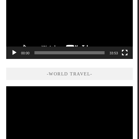
播
放
器
00:00
33:53
-WORLD TRAVEL-
視
訊
播
放
器