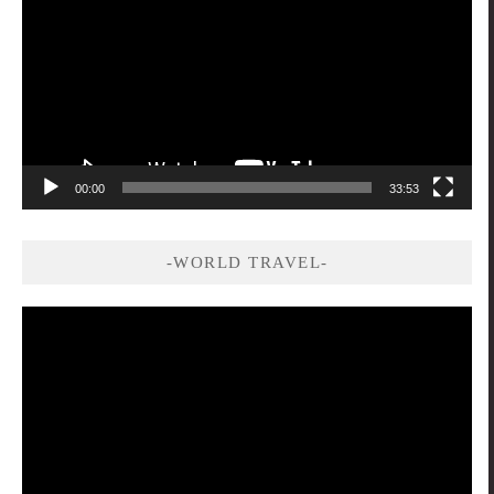
播
放
器
00:00
33:53
-WORLD TRAVEL-
視
訊
播
放
器