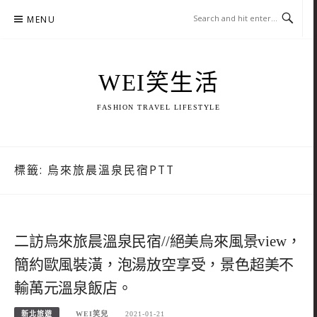
Skip
MENU
to
content
WEI笑生活
FASHION TRAVEL LIFESTYLE
標籤:
烏來旅晨溫泉民宿PTT
二訪烏來旅晨溫泉民宿//絕美烏來風景view，
簡約歐風裝潢，泡湯放空享受，景色超美不
輸萬元溫泉飯店。
新北旅遊
WEI笑兒
2021-01-21