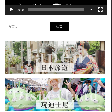
00:00
13:51
搜
尋
關
鍵
字: