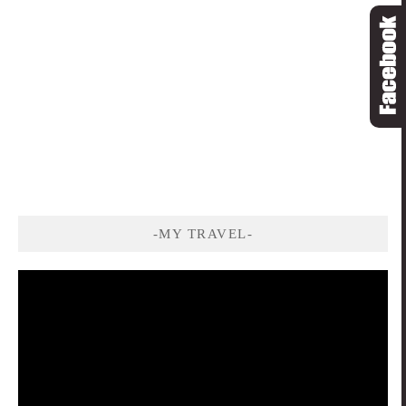
-MY TRAVEL-
視
訊
播
放
器