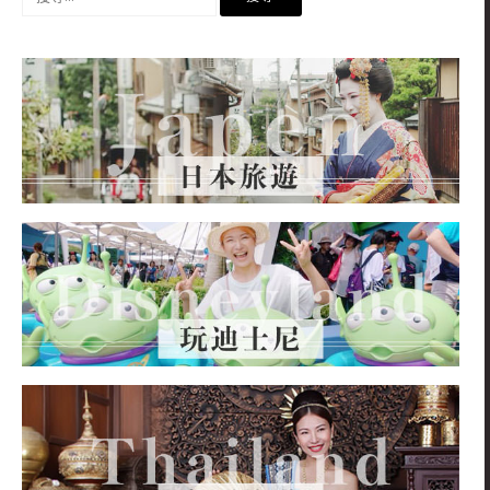
尋
關
鍵
字: