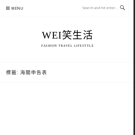
Skip
MENU
to
content
WEI笑生活
FASHION TRAVEL LIFESTYLE
標籤:
海關申告表