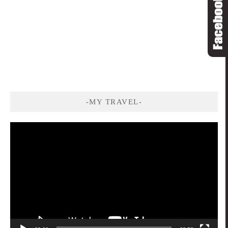
-MY TRAVEL-
視
訊
播
放
器