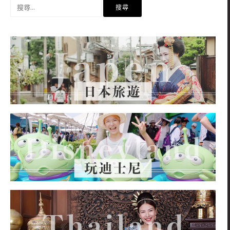
搜
尋
關
鍵
字: