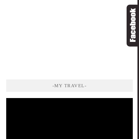
-MY TRAVEL-
視
訊
播
放
器