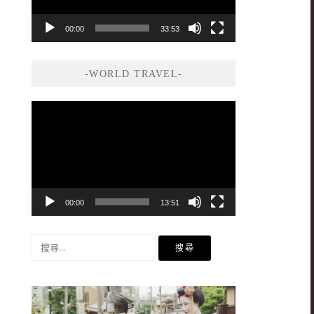
00:00
33:53
-WORLD TRAVEL-
視
訊
播
放
器
00:00
13:51
搜
尋
關
鍵
字: