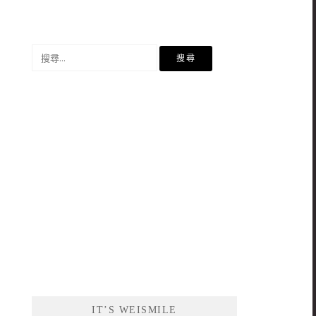
搜
尋
關
鍵
字:
IT’S WEISMILE