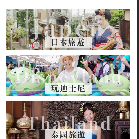
關
鍵
字: