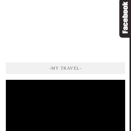
-MY TRAVEL-
視
訊
播
放
器