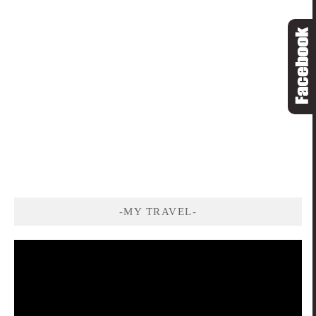
-MY TRAVEL-
視
訊
播
放
器