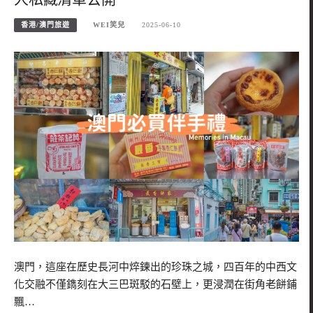
香港/澳門旅遊
WEI笑兒
2025-06-10
澳門，這座在歷史長河中焠鍊出的珍珠之城，四百年的中西文
化交融不僅鐫刻在大三巴斑駁的石壁上，更浸潤在街角老餅鋪
飄…