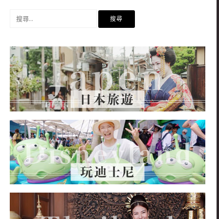
搜
尋
關
鍵
字: