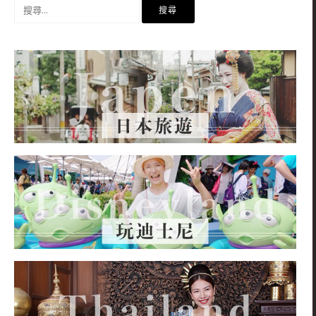
搜
尋
關
鍵
字: