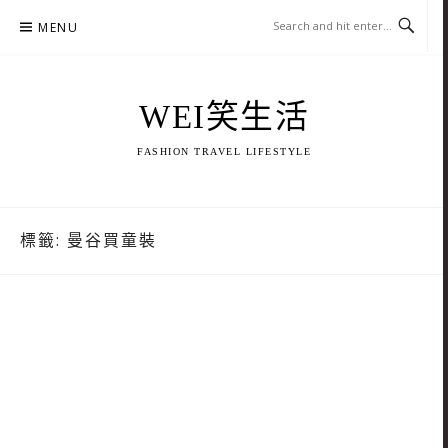
Skip
MENU
to
content
WEI笑生活
FASHION TRAVEL LIFESTYLE
標籤:
曼谷買童裝