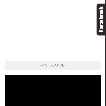
-MY TRAVEL-
視
訊
播
放
器