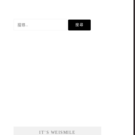
搜
尋
關
鍵
字:
IT’S WEISMILE