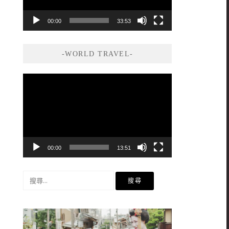
00:00
33:53
-WORLD TRAVEL-
視
訊
播
放
器
00:00
13:51
搜
尋
關
鍵
字: