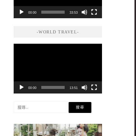
00:00
33:53
-WORLD TRAVEL-
視
訊
播
放
器
00:00
13:51
搜
尋
關
鍵
字: