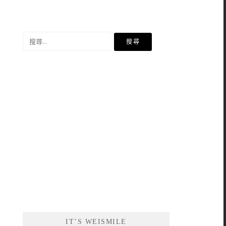
搜
尋
關
鍵
字:
IT’S WEISMILE