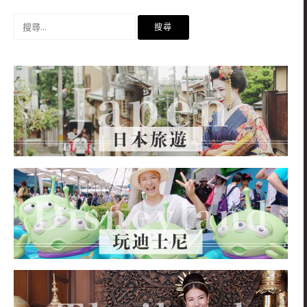
搜
尋
關
鍵
字: