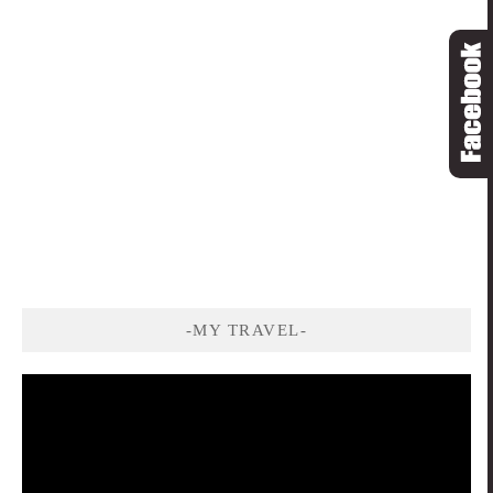
-MY TRAVEL-
視
訊
播
放
器