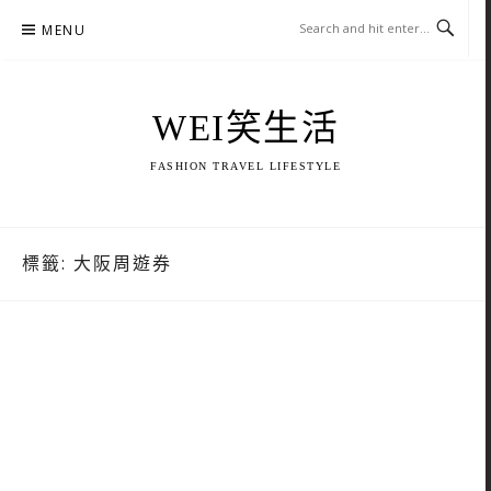
Skip
MENU
to
content
WEI笑生活
FASHION TRAVEL LIFESTYLE
標籤:
大阪周遊券