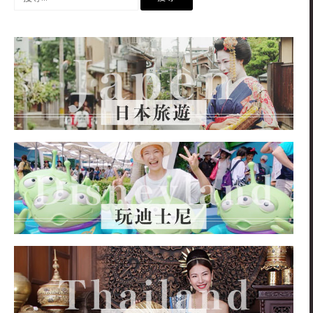
尋
關
鍵
字: