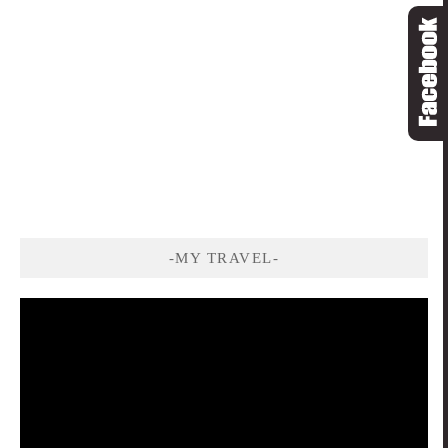
-MY TRAVEL-
視
訊
播
放
器