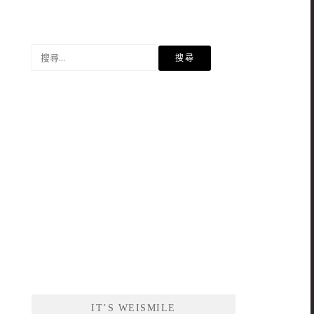
搜
尋
關
鍵
字:
IT’S WEISMILE