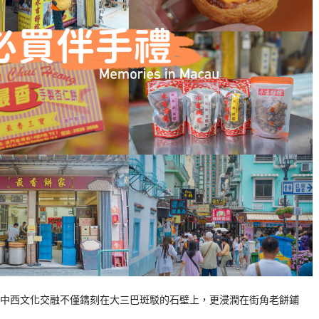
中西文化交融不僅鐫刻在大三巴斑駁的石壁上，更浸潤在街角老餅鋪