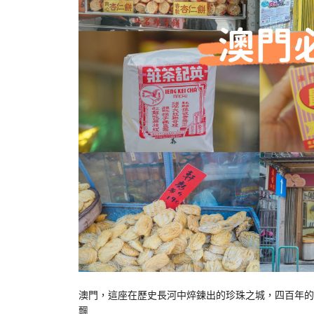
澳門，這座在歷史長河中焠鍊出的珍珠之城，四百年的
飄…