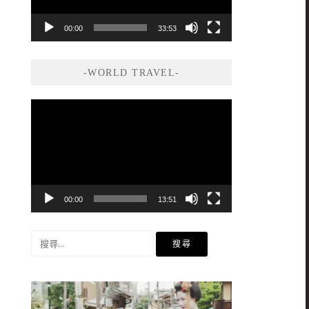
00:00
33:53
-WORLD TRAVEL-
視
訊
播
放
器
00:00
13:51
搜
尋
關
鍵
字: