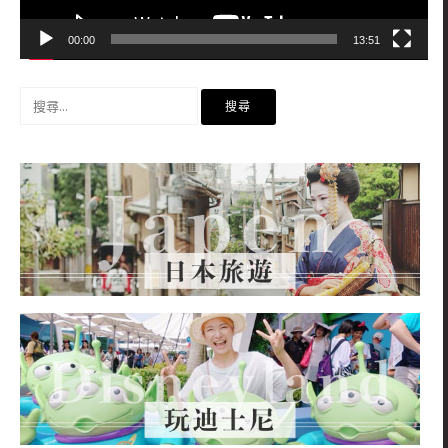
00:00
13:51
搜
尋
關
鍵
字: