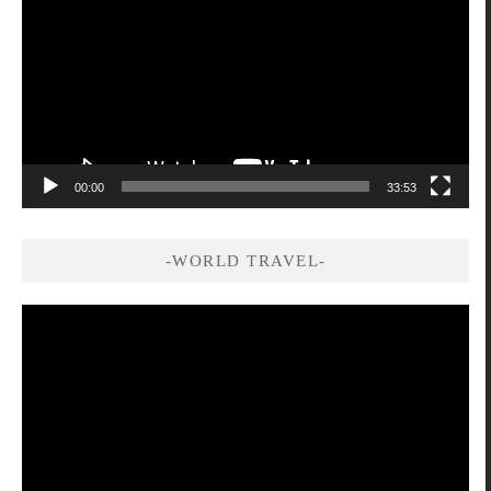
播
放
器
00:00
33:53
-WORLD TRAVEL-
視
訊
播
放
器