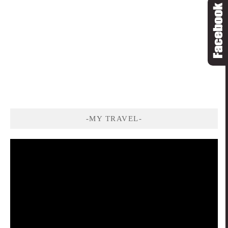
-MY TRAVEL-
視
訊
播
放
器