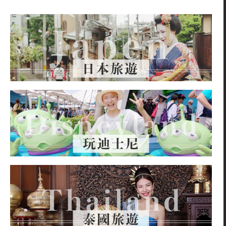
關
鍵
字: