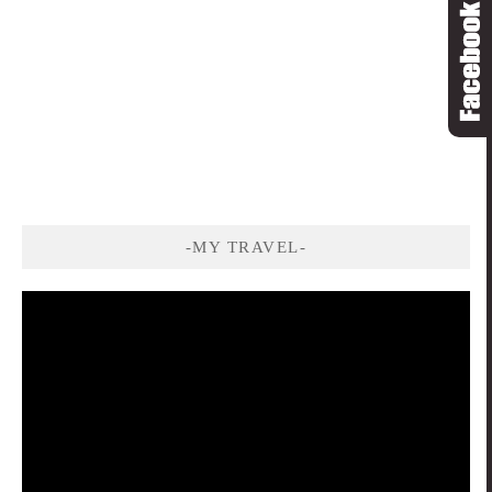
-MY TRAVEL-
視
訊
播
放
器