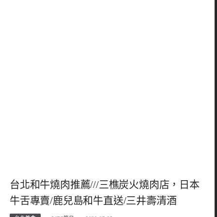
台北和牛燒肉推薦///三樵炭火燒肉店，日本
牛舌專賣/鹿兒島和牛直送/三井壽清酒