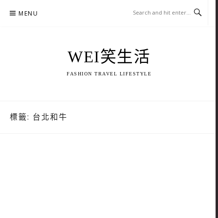
Skip
MENU
to
content
WEI笑生活
FASHION TRAVEL LIFESTYLE
標籤:
台北和牛