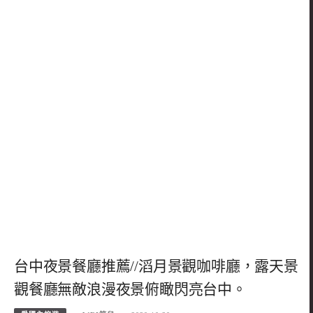
台中夜景餐廳推薦//滔月景觀咖啡廳，露天景
觀餐廳無敵浪漫夜景俯瞰閃亮台中。