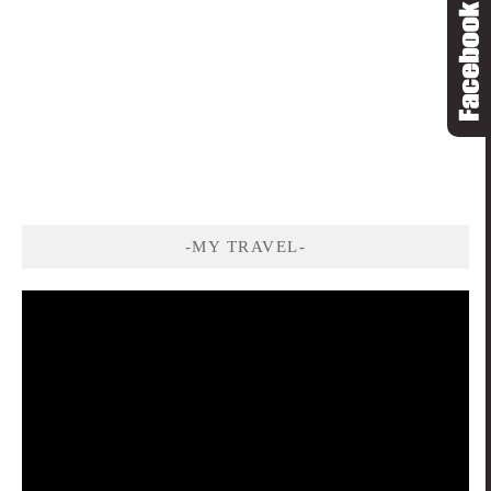
-MY TRAVEL-
視
訊
播
放
器