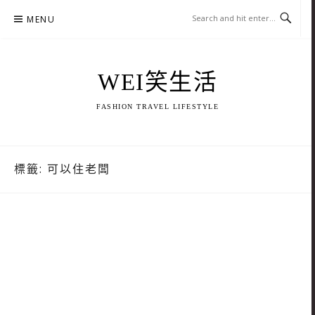
Skip
MENU
to
content
WEI笑生活
FASHION TRAVEL LIFESTYLE
標籤:
可以住老闆