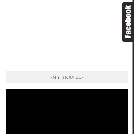
-MY TRAVEL-
視
訊
播
放
器