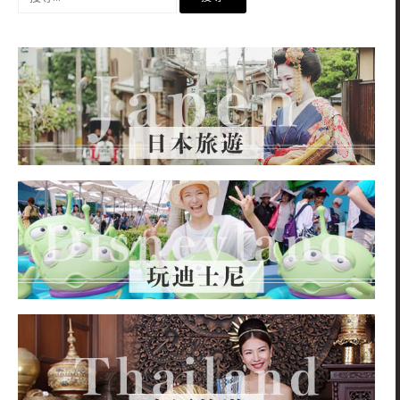
尋
關
鍵
字: