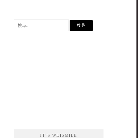
搜
尋
關
鍵
字:
IT’S WEISMILE