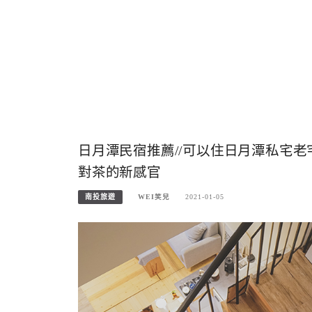
日月潭民宿推薦//可以住日月潭私宅
對茶的新感官
南投旅遊
WEI笑兒
2021-01-05