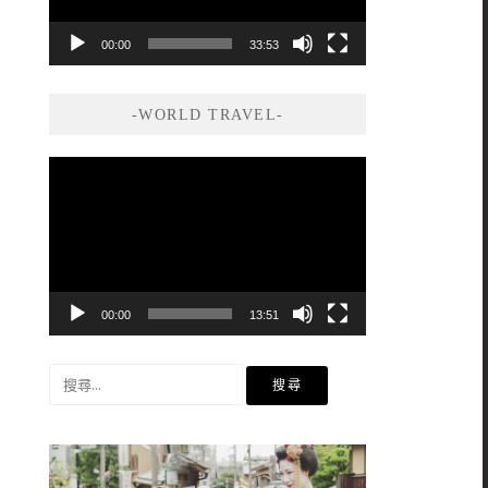
00:00
33:53
-WORLD TRAVEL-
視
訊
播
放
器
00:00
13:51
搜
尋
關
鍵
字: