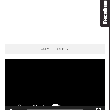
-MY TRAVEL-
視
訊
播
放
器