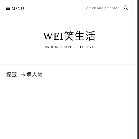
Skip
MENU
to
content
WEI笑生活
FASHION TRAVEL LIFESTYLE
標籤:
卡通人物