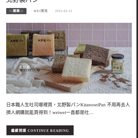
\\\團購///
WEI笑兒
2022-02-22
日本職人生吐司哪裡買，北野製パンKitanoseiPan 不用再去人
擠人網購就能買得到！weiwei一直都是吐…
CONTINUE READING