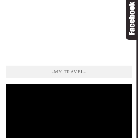
-MY TRAVEL-
視
訊
播
放
器