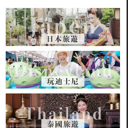
關
鍵
字: