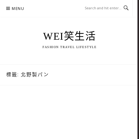
Skip
MENU
to
content
WEI笑生活
FASHION TRAVEL LIFESTYLE
標籤:
北野製パン