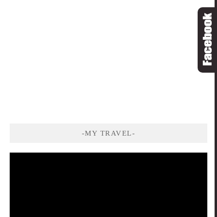
-MY TRAVEL-
視
訊
播
放
器