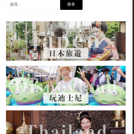
搜
尋
關
鍵
字: