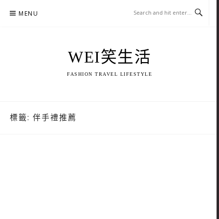
Skip
MENU
to
content
WEI笑生活
FASHION TRAVEL LIFESTYLE
標籤:
伴手禮推薦