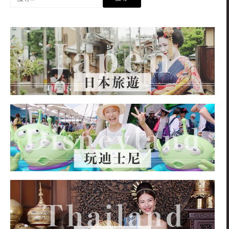
尋
關
鍵
字: