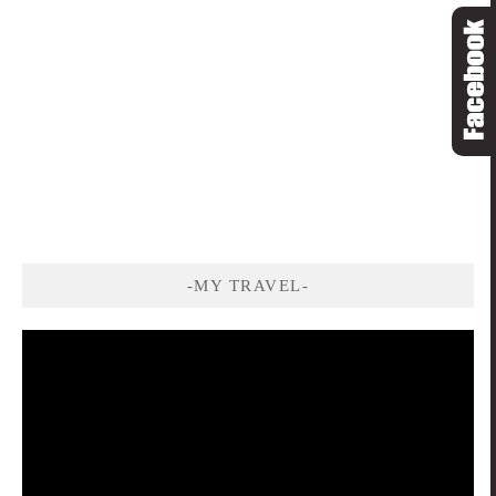
-MY TRAVEL-
視
訊
播
放
器