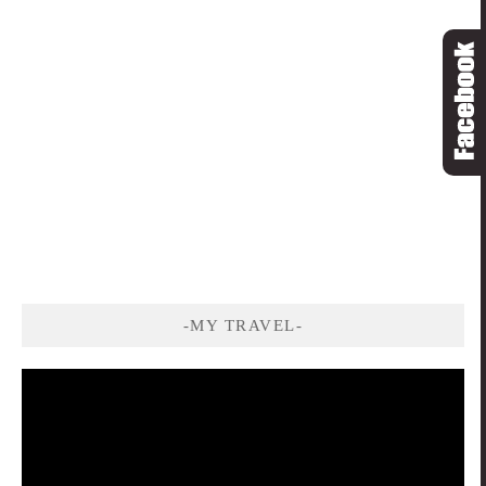
-MY TRAVEL-
視
訊
播
放
器