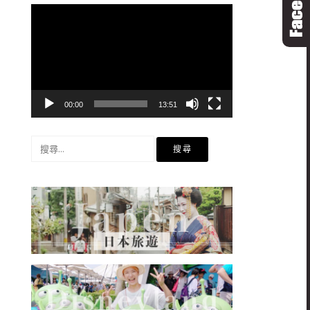
視
訊
播
放
器
00:00
13:51
搜
尋
關
鍵
字: