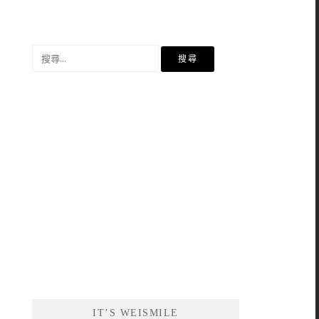
搜
尋
關
鍵
字:
IT’S WEISMILE