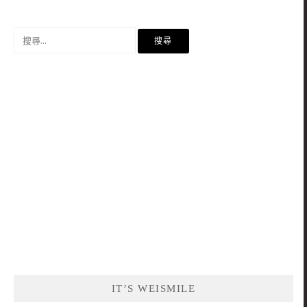
搜
尋
關
鍵
字:
IT’S WEISMILE