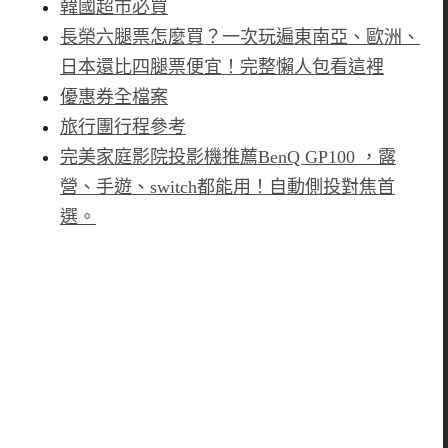
韓國超市必買
長榮六腿票怎麼買？一次玩遍東南亞、歐洲、
日本還比四腿票便宜！完整懶人包看這裡
優惠券全檔案
旅行團行程參考
完美家庭影院投影機推薦BenQ GP100 ，露
營、手遊、switch都能用！自動側投對焦首
選。