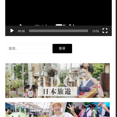
器
00:00
13:51
搜
尋
關
鍵
字: