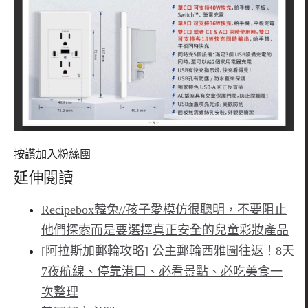
按讚加入粉絲團
延伸閱讀
Recipebox韓兔//孩子愛模仿很聰明，不要阻止
他們探索而是要選擇真正安全的兒童彩妝產品
[阿拉斯加郵輪攻略] 公主郵輪西雅圖往返！8天
7夜航線、停靠港口、必看景點、必吃美食一
次整理